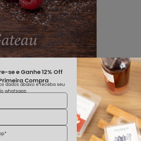
e-se e Ganhe 12% Off
Primeira Compra
os dados abaixo e receba seu
lo whatsapp
pp*