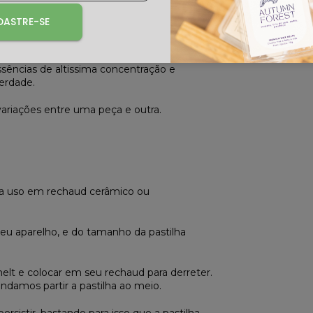
ASTRE-SE
de ceras vegetais, livres de parafina. Essa
ão libera toxinas no meio ambiente durante
ssências de altissima concentração e
erdade.
variações entre uma peça e outra.
ra uso em rechaud cerâmico ou
eu aparelho, e do tamanho da pastilha
melt e colocar em seu rechaud para derreter.
damos partir a pastilha ao meio.