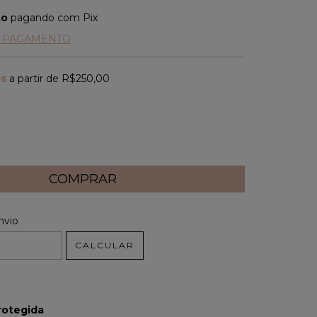
to
pagando com Pix
E PAGAMENTO
is
a partir de
R$250,00
 CEP:
ALTERAR CEP
nvio
CALCULAR
rotegida