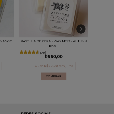
- MANGO
PASTILHA DE CERA - WAX MELT - AUTUMN
KIT DESCOB
FOR...
(26)
R$60,00
R$
3
x de
R$20,00
sem juros
3
x 
REDES SOCIAIS