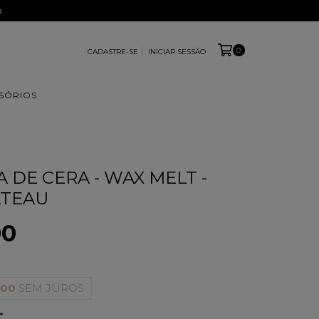
a
0
CADASTRE-SE
INICIAR SESSÃO
SÓRIOS
 DE CERA - WAX MELT -
ATEAU
00
,00
SEM JUROS