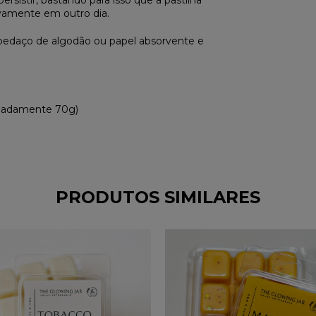
rsistir, bastando para isso que a pastilha
ovamente em outro dia.
 pedaço de algodão ou papel absorvente e
imadamente 70g)
PRODUTOS SIMILARES