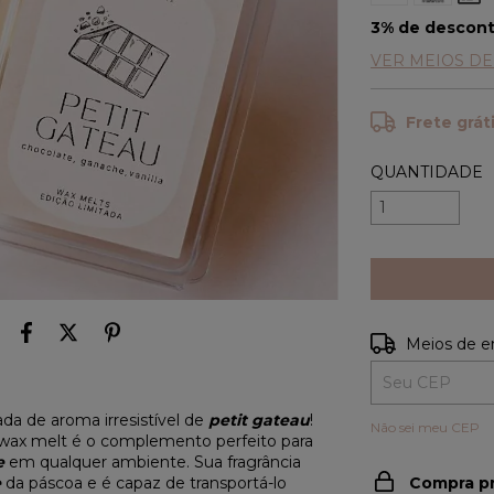
3% de descon
VER MEIOS D
Frete grát
QUANTIDADE
Entregas para o
Meios de e
da de aroma irresistível de
petit gateau
!
Não sei meu CEP
 wax melt é o complemento perfeito para
e
em qualquer ambiente. Sua fragrância
e
da páscoa e é capaz de transportá-lo
Compra p