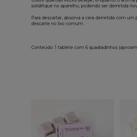
Utilize quantas vezes desejar, enquanto o aroma pe
solidifique no aparelho, podendo ser derretida n
Para descartar, absorva a cera derretida com um
descarte no lixo comum.
Conteúdo: 1 tablete com 6 quadradinhos (aprox