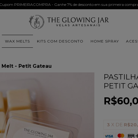
Cupom PRIMEIRACOMPRA - Ganhe 7% de desconto em sua primeira compr
WAX MELTS
KITS COM DESCONTO
HOME SPRAY
ACES
 Melt - Petit Gateau
PASTILHA
PETIT G
R$60,
3
X DE
R$20