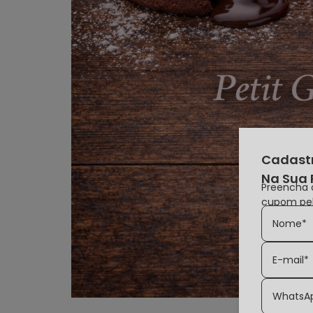
Cadastr
Na Sua 
Preencha 
cupom pe
Nome*
E-mail*
WhatsA