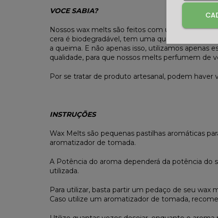
VOCE SABIA?
CAD
Nossos wax melts são feitos com um blend próprio 
cera é biodegradável, tem uma queima limpa, e n
a queima. E não apenas isso, utilizamos apenas e
qualidade, para que nossos melts perfumem de v
Por se tratar de produto artesanal, podem haver 
INSTRUÇÕES
Wax Melts são pequenas pastilhas aromáticas pa
aromatizador de tomada.
A Potência do aroma dependerá da potência do s
utilizada.
Para utilizar, basta partir um pedaço de seu wax 
Caso utilize um aromatizador de tomada, recomen