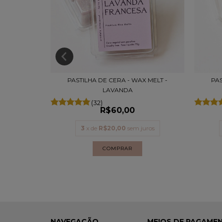
 MELT -
PASTILHA DE CERA - WAX MELT -
PAS
LAVANDA
(32)
R$60,00
uros
3
x de
R$20,00
sem juros
NAVEGAÇÃO
MEIOS DE PAGAME