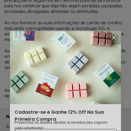
precauções e seguimos as melhores práticas da indústria
para nos certificar que elas não sejam perdidas, usurpadas,
acessadas, divulgadas, alteradas ou destruídas.
Ao nos fornecer as suas informações de cartão de crédito,
elas serão criptografadas usando a tecnologia SSL e
armazenadas com criptografia (Nós não teremos acesso a
essas informações). E ficam 100% seguras.
Ao usar esse site, você confirma que você é maior de idade
em seu estado ou província de residência e que você nos
deu seu consentimento para permitir que qualquer um dos
seus dependentes menores de idade usem esse site.
Ao realizar uma compra conosco você confirma que está
de acordo com todos os termos e politicas do site.
Cadastre-se e Ganhe 12% Off Na Sua
NAVEGAÇÃO
Primeira Compra
Preencha os dados abaixo e receba seu cupom
Sobre nossos produtos
Perguntas Frequentes
pelo whatsapp