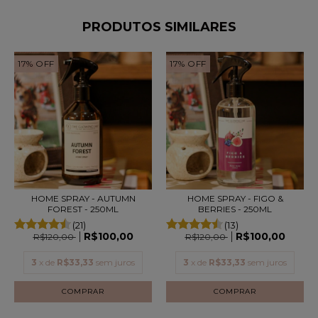
PRODUTOS SIMILARES
17
%
OFF
17
%
OFF
HOME SPRAY - AUTUMN
HOME SPRAY - FIGO &
FOREST - 250ML
BERRIES - 250ML
(21)
(13)
R$100,00
R$100,00
R$120,00
R$120,00
3
x de
R$33,33
sem juros
3
x de
R$33,33
sem juros