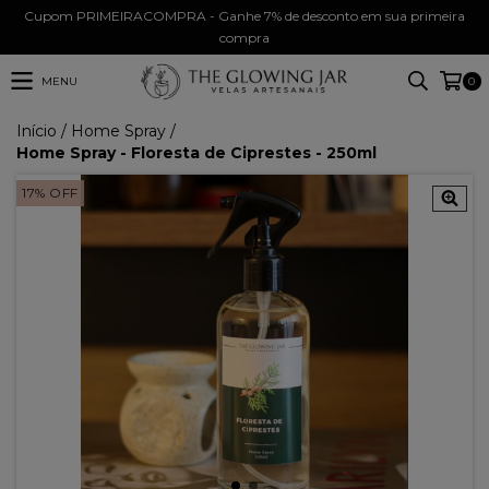
Cupom PRIMEIRACOMPRA - Ganhe 7% de desconto em sua primeira
compra
MENU
0
Início
/
Home Spray
/
Home Spray - Floresta de Ciprestes - 250ml
17
%
OFF