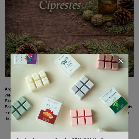
Aroma:
 amadeirado, herbal e fresco, com notas de cipreste, folhas 
verdes e musgo.
Perfil:
 terroso, sofisticado e reconfortante.
Para quem é indicado:
 ideal para quem aprecia aromas mais naturais 
e envolventes, que remetem ao ar livre, à meditação e ao aconchego 
de ambientes calmos e equilibrados.